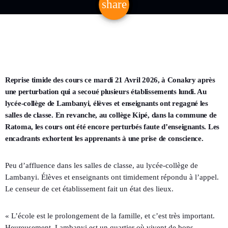
share
email
Reprise timide des cours ce mardi 21 Avril 2026, à Conakry après
une perturbation qui a secoué plusieurs établissements lundi. Au
lycée-collège de Lambanyi, élèves et enseignants ont regagné les
salles de classe. En revanche, au collège Kipé, dans la commune de
Ratoma, les cours ont été encore perturbés faute d’enseignants. Les
encadrants exhortent les apprenants à une prise de conscience.
Peu d’affluence dans les salles de classe, au lycée-collège de
Lambanyi. Élèves et enseignants ont timidement répondu à l’appel.
Le censeur de cet établissement fait un état des lieux.
« L’école est le prolongement de la famille, et c’est très important.
Heureusement, Lambanyi est un quartier où vivent de bons