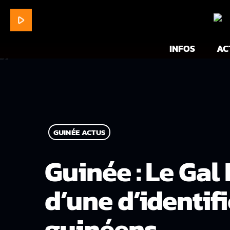
play_arrow
INFOS
AC
GUINÉE ACTUS
Guinée : Le Ga
d’une d’identif
guinéens