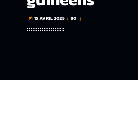
15 AVRIL 2025
80
today