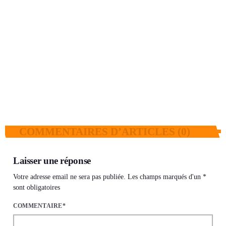
GUINÉE POLITIQUE
Guéckédou : le Bloc Libéral dénonce
l’arrestation de trois de ses responsables et élus à
Ouendé Kènèma
today
6 AOÛT 2026
26
2
COMMENTAIRES D’ARTICLES (0)
Laisser une réponse
Votre adresse email ne sera pas publiée. Les champs marqués d'un *
sont obligatoires
COMMENTAIRE*