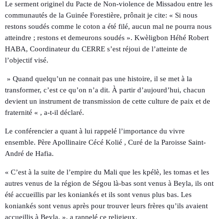
Le serment originel du Pacte de Non-violence de Missadou entre les
communautés de la Guinée Forestière, prônait je cite: « Si nous
restons soudés comme le coton a été filé, aucun mal ne pourra nous
atteindre ; restons et demeurons soudés ». Kwèligbon Héhé Robert
HABA, Coordinateur du CERRE s’est réjoui de l’atteinte de
l’objectif visé.
» Quand quelqu’un ne connait pas une histoire, il se met à la
transformer, c’est ce qu’on n’a dit. À partir d’aujourd’hui, chacun
devient un instrument de transmission de cette culture de paix et de
fraternité « , a-t-il déclaré.
Le conférencier a quant à lui rappelé l’importance du vivre
ensemble. Père Apollinaire Cécé Kolié , Curé de la Paroisse Saint-
André de Hafia.
« C’est à la suite de l’empire du Mali que les kpélè, les tomas et les
autres venus de la région de Ségou là-bas sont venus à Beyla, ils ont
été accueillis par les koniankés et ils sont venus plus bas. Les
koniankés sont venus après pour trouver leurs frères qu’ils avaient
accueillis à Beyla. », a rappelé ce religieux.