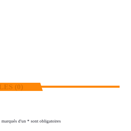
BCRG : les syndicats déposent un
préavis de grève
today
7 AOÛT 2026
18
2
ES (0)
 marqués d'un * sont obligatoires