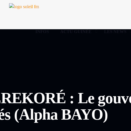
INFOS
ACTU GUINÉE
LES NEWS
EREKORÉ : Le gouve
ités (Alpha BAYO)