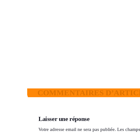
Incendie au marché de Matoto : des
pertes estimées à des centaines de
millions
today
7 AOÛT 2026
39
2
COMMENTAIRES D’ARTICL
Laisser une réponse
Votre adresse email ne sera pas publiée. Les champs