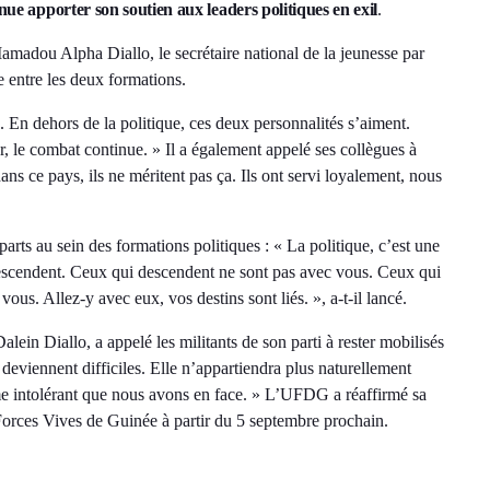
nue apporter son soutien aux leaders politiques en exil
.
Mamadou Alpha Diallo, le secrétaire national de la jeunesse par
 entre les deux formations.
 En dehors de la politique, ces deux personnalités s’aiment.
 le combat continue. » Il a également appelé ses collègues à
ns ce pays, ils ne méritent pas ça. Ils ont servi loyalement, nous
ts au sein des formations politiques : « La politique, c’est une
descendent. Ceux qui descendent ne sont pas avec vous. Ceux qui
us. Allez-y avec eux, vos destins sont liés. », a-t-il lancé.
ein Diallo, a appelé les militants de son parti à rester mobilisés
e deviennent difficiles. Elle n’appartiendra plus naturellement
e intolérant que nous avons en face. » L’UFDG a réaffirmé sa
s Forces Vives de Guinée à partir du 5 septembre prochain.