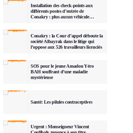
Installation des check-points aux
différents postes d’entrée de
Conakry : plus aucun véhicule
n’entrera ou ne sortira sans que sa
charge ne soit vérifiée
Conakry : la Cour d’appel déboute la
société Albayrak dans le litige qui
l’oppose aux 526 travailleurs licenciés
SOS pour le jeune Amadou Yéro
BAH souffrant d’une maladie
mystérieuse
Santé: Les pilules contraceptives
Urgent : Monseigneur Vincent
Coulibaly renonce à son titre