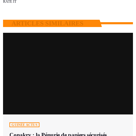
RATE IT
ARTICLES SIMILAIRES
GUINÉE ACTUS
Conakry : la Pénurie de papiers sécurisés