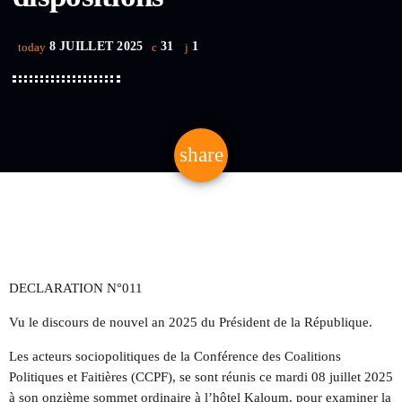
8 JUILLET 2025
31
1
today
share
email
1
DECLARATION N°011
Vu le discours de nouvel an 2025 du Président de la République.
Les acteurs sociopolitiques de la Conférence des Coalitions
Politiques et Faitières (CCPF), se sont réunis ce mardi 08 juillet 2025
à son onzième sommet ordinaire à l’hôtel Kaloum, pour examiner la