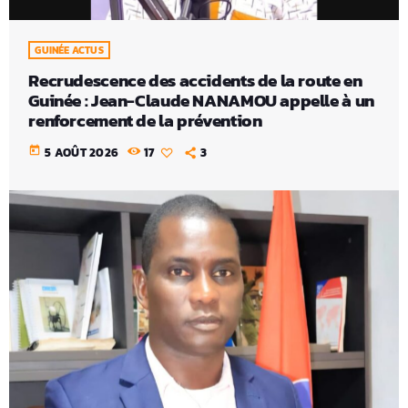
GUINÉE ACTUS
Recrudescence des accidents de la route en
Guinée : Jean-Claude NANAMOU appelle à un
renforcement de la prévention
today
5 AOÛT 2026
17
3