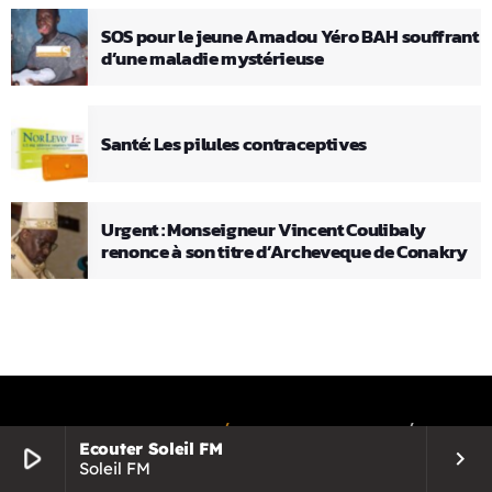
SOS pour le jeune Amadou Yéro BAH souffrant
d’une maladie mystérieuse
Santé: Les pilules contraceptives
Urgent : Monseigneur Vincent Coulibaly
renonce à son titre d’Archeveque de Conakry
COPYRIGHT
SOLEIL FM GUINÉE
ILLUMINE VOTRE JOURNÉE
Ecouter Soleil FM
play_arrow
keyboard_arrow_right
Soleil FM