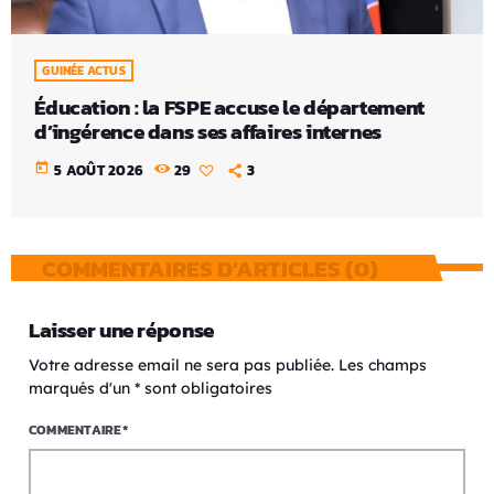
GUINÉE ACTUS
Éducation : la FSPE accuse le département
d’ingérence dans ses affaires internes
today
5 AOÛT 2026
29
3
COMMENTAIRES D’ARTICLES (0)
Laisser une réponse
Votre adresse email ne sera pas publiée. Les champs
marqués d'un * sont obligatoires
COMMENTAIRE*