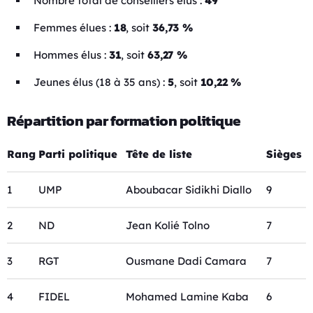
Nombre total de conseillers élus :
49
Femmes élues :
18
, soit
36,73 %
Hommes élus :
31
, soit
63,27 %
Jeunes élus (18 à 35 ans) :
5
, soit
10,22 %
Répartition par formation politique
Rang
Parti politique
Tête de liste
Sièges
1
UMP
Aboubacar Sidikhi Diallo
9
2
ND
Jean Kolié Tolno
7
3
RGT
Ousmane Dadi Camara
7
4
FIDEL
Mohamed Lamine Kaba
6