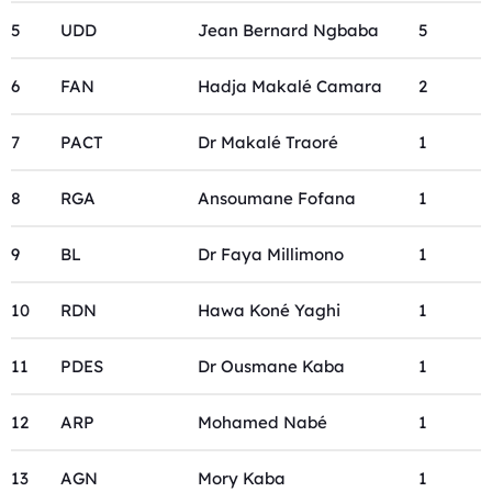
5
UDD
Jean Bernard Ngbaba
5
6
FAN
Hadja Makalé Camara
2
7
PACT
Dr Makalé Traoré
1
8
RGA
Ansoumane Fofana
1
9
BL
Dr Faya Millimono
1
10
RDN
Hawa Koné Yaghi
1
11
PDES
Dr Ousmane Kaba
1
12
ARP
Mohamed Nabé
1
13
AGN
Mory Kaba
1